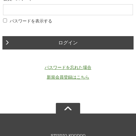
パスワードを表示する
ログイン
パスワードを忘れた場合
新規会員登録はこちら