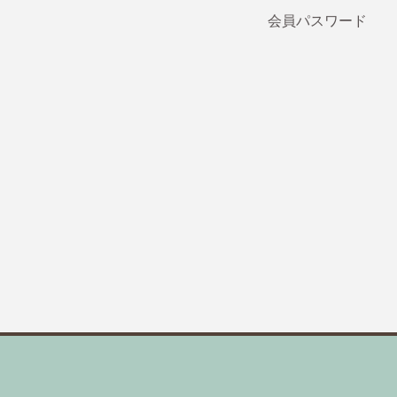
会員パスワード