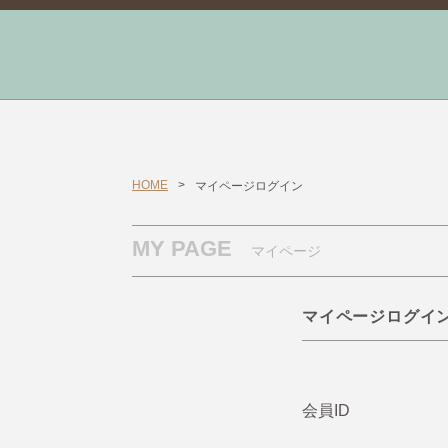
HOME
マイページログイン
MY PAGE
マイページ
マイページログイ
会員ID