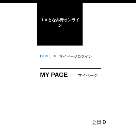
ＪＡとなみ野オンライ
ン
HOME
マイページログイン
MY PAGE
マイページ
会員ID