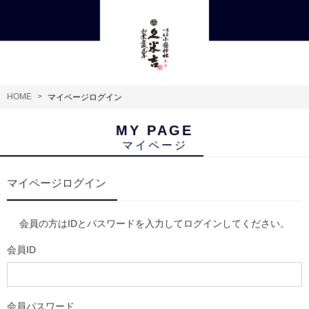
HOME
マイページログイン
MY PAGE
マイページ
マイページログイン
会員の方はIDとパスワードを入力してログインしてください。
会員ID
会員パスワード