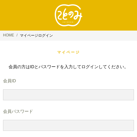
HOME
マイページログイン
マイページ
会員の方はIDとパスワードを入力してログインしてください。
会員ID
会員パスワード