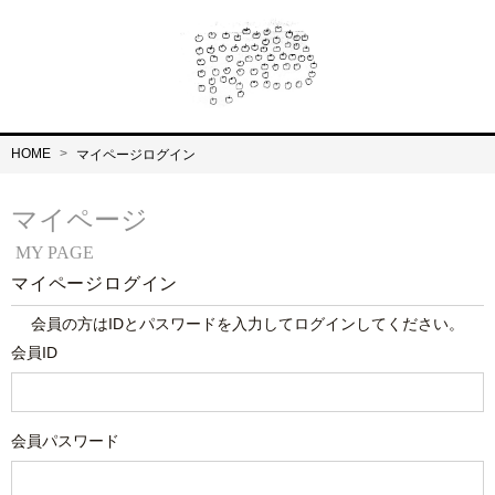
HOME
マイページログイン
マイページ
MY PAGE
マイページログイン
会員の方はIDとパスワードを入力してログインしてください。
会員ID
会員パスワード