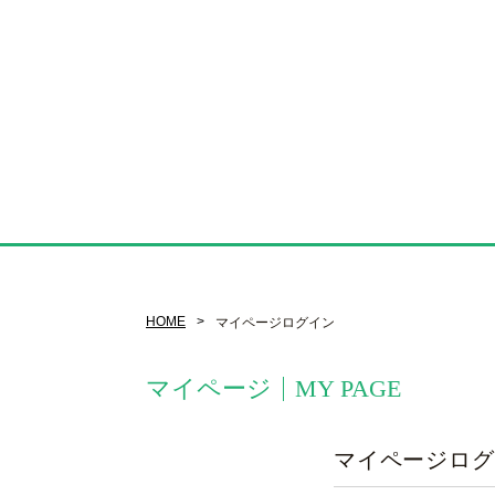
HOME
マイページログイン
マイページ
MY PAGE
マイページログ