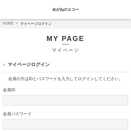
めがねのエコー
HOME
マイページログイン
MY PAGE
マイページ
マイページログイン
会員の方はIDとパスワードを入力してログインしてください。
会員ID
会員パスワード