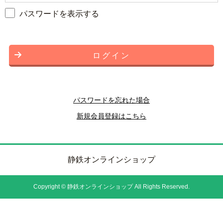
パスワードを表示する
ログイン
パスワードを忘れた場合
新規会員登録はこちら
静鉄オンラインショップ
Copyright © 静鉄オンラインショップ All Rights Reserved.