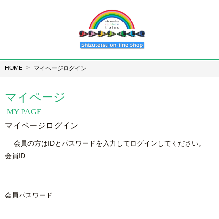
HOME
マイページログイン
マイページ
MY PAGE
マイページログイン
会員の方はIDとパスワードを入力してログインしてください。
会員ID
会員パスワード