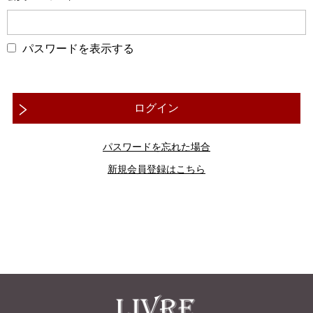
パスワードを表示する
ログイン
パスワードを忘れた場合
新規会員登録はこちら