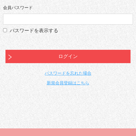
会員パスワード
パスワードを表示する
ログイン
パスワードを忘れた場合
新規会員登録はこちら