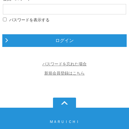
パスワードを表示する
ログイン
パスワードを忘れた場合
新規会員登録はこちら
ＭＡＲＵＩＣＨＩ