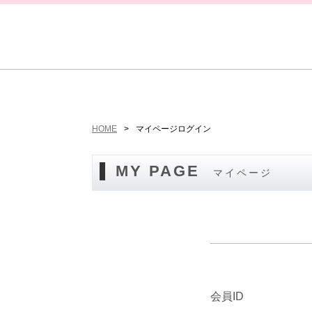
HOME
マイページログイン
MY PAGE
マイページ
会員ID