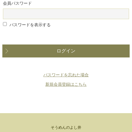
会員パスワード
パスワードを表示する
ログイン
パスワードを忘れた場合
新規会員登録はこちら
そうめんのよし井