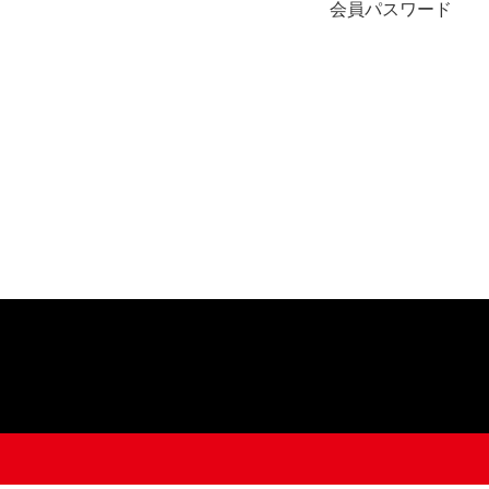
会員パスワード