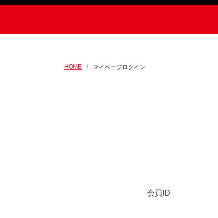
HOME
マイページログイン
会員ID