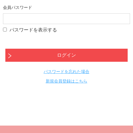
会員パスワード
パスワードを表示する
ログイン
パスワードを忘れた場合
新規会員登録はこちら