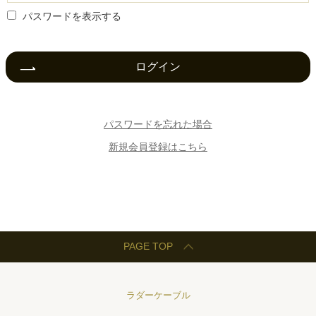
パスワードを表示する
ログイン
パスワードを忘れた場合
新規会員登録はこちら
ラダーケーブル