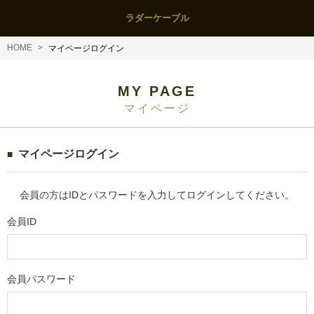
ラダーケーブル
HOME
マイページログイン
MY PAGE
マイページ
マイページログイン
会員の方はIDとパスワードを入力してログインしてください。
会員ID
会員パスワード