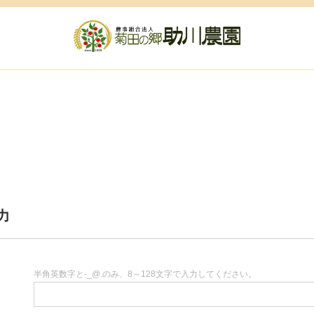
力
半角英数字と-_@.のみ、8～128文字で入力してください。