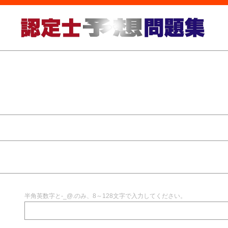
半角英数字と-_@.のみ、8～128文字で入力してください。