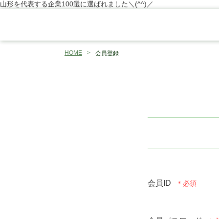
山形を代表する企業100選に選ばれました＼(^^)／
HOME
会員登録
会員ID