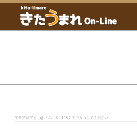
半角英数字と-_@.のみ、8～128文字で入力してください。