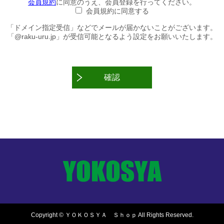
会員規約
に同意のうえ、会員登録を行ってください。
会員規約に同意する
「ドメイン指定受信」などでメールが届かないことがございます。
「@raku-uru.jp」が受信可能となるよう設定をお願いいたします。
確認
Copyright © ＹＯＫＯＳＹＡ Ｓｈｏｐ All Rights Reserved.