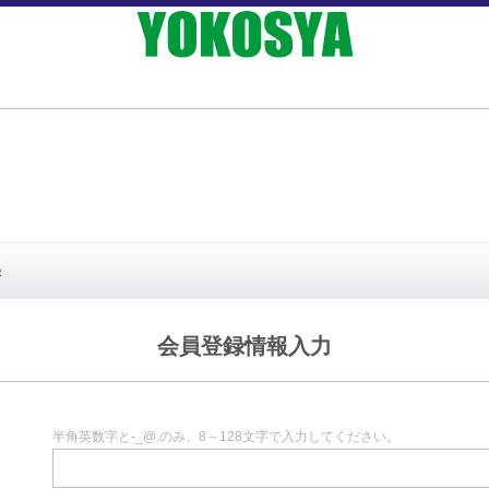
録
会員登録情報入力
半角英数字と-_@.のみ、8～128文字で入力してください。