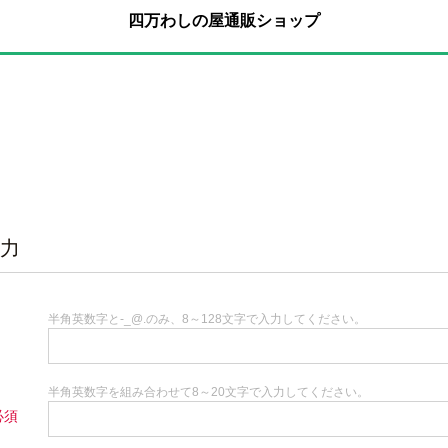
四万わしの屋通販ショップ
力
半角英数字と-_@.のみ、8～128文字で入力してください。
半角英数字を組み合わせて8～20文字で入力してください。