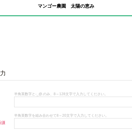
マンゴー農園 太陽の恵み
力
半角英数字と-_@.のみ、8～128文字で入力してください。
半角英数字を組み合わせて8～20文字で入力してください。