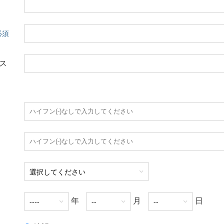
ス
年
月
日