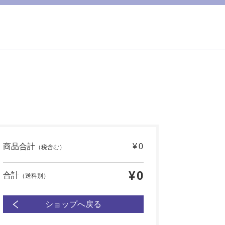
商品合計
¥0
（税含む）
¥0
合計
（送料別）
ショップへ戻る