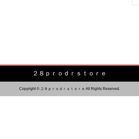
２８ｐｒｏｄｒｓｔｏｒｅ
Copyright © ２８ｐｒｏｄｒｓｔｏｒｅ All Rights Reserved.