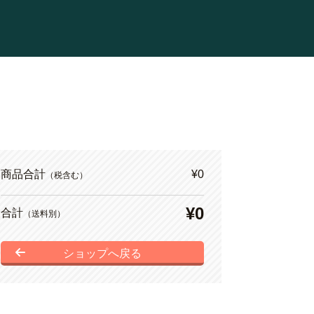
商品合計
¥0
（税含む）
¥0
合計
（送料別）
ショップへ戻る