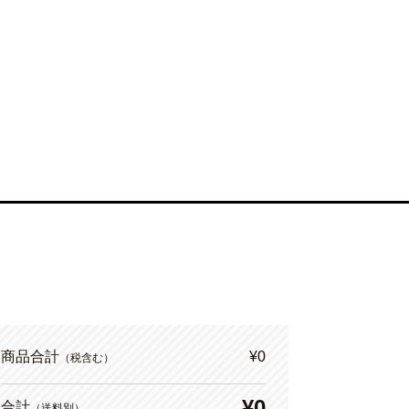
商品合計
¥0
（税含む）
¥0
合計
（送料別）