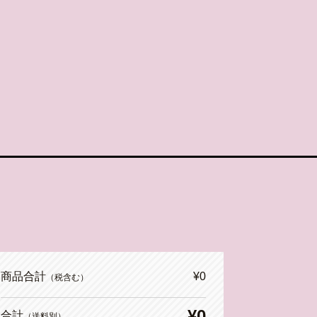
商品合計
¥0
（税含む）
¥0
合計
（送料別）