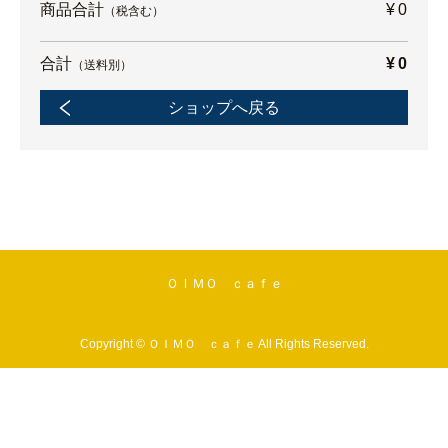
商品合計
¥0
（税含む）
合計
¥0
（送料別）
ショップへ戻る
ＯＩＭＯ ｃａｆｅ
Copyright © ＯＩＭＯ ｃａｆｅ All Rights Reserved.