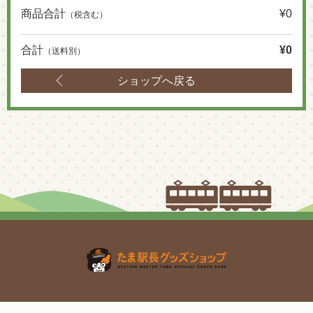
商品合計
¥0
（税含む）
合計
¥0
（送料別）
ショップへ戻る